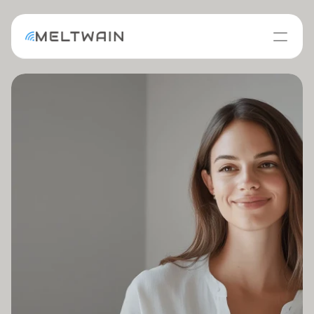
LA SOCIETE
LE BLOG
Notre mission : 
CONTACT
connecter avec 
exigence.
Avant de déployer le moindre point d’accè
on prend le temps de comprendre vos 
besoins, vos environnements et vos 